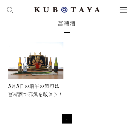
菖蒲酒
5月5日の端午の節句は
菖蒲酒で邪気を祓おう！
1