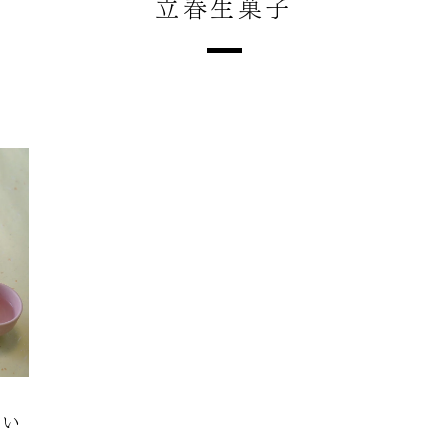
立春生菓子
しい