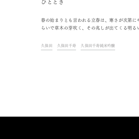
ひととき
春の始まりとも言われる立春は、寒さが次第に
らいで草木の芽吹く、その兆しが出てくる明る
望に満ちたタイミングです。新しい春をお祝い
ために、立春の日に搾られた「立春朝搾り」の
久保田
久保田千寿
久保田千寿純米吟醸
酒もあるほど。日本では、古くからこの立春に
と良いとされていることや、食べると良いと伝
れてきたものがあります。そんな風習も参考に
日の暮らしの中で季節の変化を美味しく楽しん
ませんか？