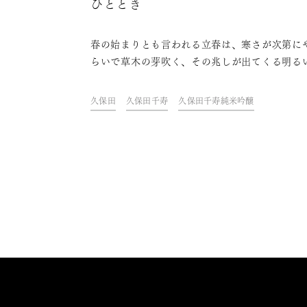
ひととき
春の始まりとも言われる立春は、寒さが次第に
らいで草木の芽吹く、その兆しが出てくる明る
望に満ちたタイミングです。新しい春をお祝い
ために、立春の日に搾られた「立春朝搾り」の
久保田
久保田千寿
久保田千寿純米吟醸
酒もあるほど。日本では、古くからこの立春に
と良いとされていることや、食べると良いと伝
れてきたものがあります。そんな風習も参考に
日の暮らしの中で季節の変化を美味しく楽しん
ませんか？