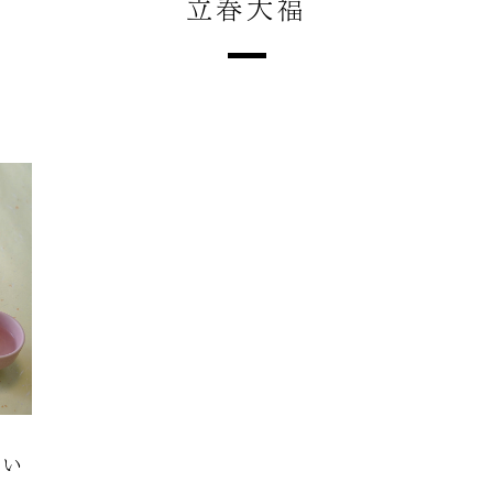
立春大福
しい