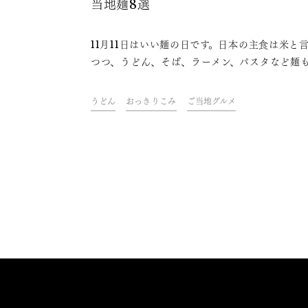
当地麺8選
11月11日はいい麺の日です。日本の主食は米と
つつ、うどん、そば、ラーメン、パスタなど麺
食として定着しています。さらに、日本全国に
まざまな麺料理があり、ご当地麺として人気を
うどん
おっきりこみ
ご当地グルメ
ています。朝日酒造社員が実際に食べて美味し
た、日本酒と合うご当地麺をご紹介します。