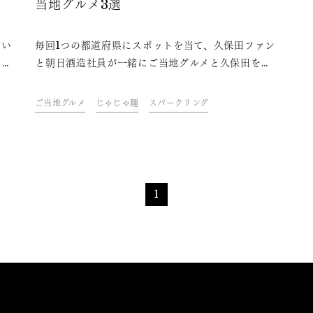
当地グルメ3選
言い
毎回1つの都道府県にスポットを当て、久保田ファン
も主
と朝日酒造社員が一緒にご当地グルメと久保田を味
はさ
わいながら、その地域やグルメにまつわるトークを
博し
楽しむオンラインイベント「久保田ご当地グルメ
ご当地グルメ
じゃじゃ麺
スパークリング
かっ
部」。今回は、岩手県をテーマに開催しました。フ
ァンや社員おすすめの、久保田と楽しめる岩手県の
ご当地グルメをご紹介します。
1