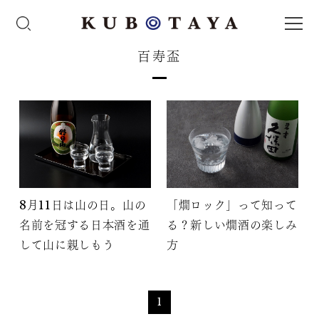
百寿盃
8月11日は山の日。山の
「燗ロック」って知って
名前を冠する日本酒を通
る？新しい燗酒の楽しみ
して山に親しもう
方
1