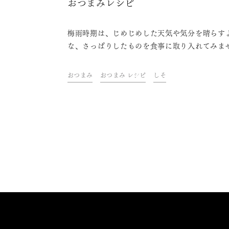
おつまみレシピ
梅雨時期は、じめじめした天気や気分を晴らす
な、さっぱりしたものを食事に取り入れてみま
か。 ドリンク&フードクリエイター・青山金魚
が考えた、さっぱりと食べやすい梅やしそを使
おつまみ
おつまみ レシピ
しそ
おつまみレシピをご紹介します。大葉の香味や
酸味が食欲を刺激する絶品おつまみと一緒に、
っと冷やした日本酒との晩酌タイムを楽しみま
う。