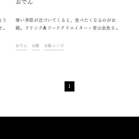
おでん
よう
寒い季節が近づいてくると、食べたくなるのがお
せん
鍋。ドリンク&フードクリエイター・青山金魚さん
さん
が考えた、おうちで簡単に作れるのに、本格的な味
った
を楽しめる定番鍋レシピをご紹介します。家族皆と
おでん
お鍋
お鍋 レシピ
梅の
夕食で、友達と家飲みで、時には一人鍋で、色々な
キリ
シーンでお楽しみください。「久保田 ゆずリキュー
しょ
ル」で作った、ちょっと濃いめのゆずサワーにもぴ
ったりですよ。
1