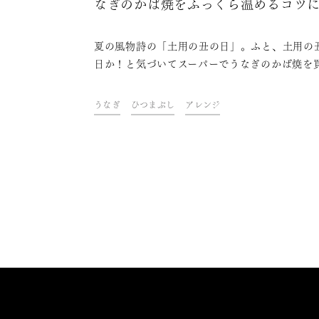
なぎのかば焼をふっくら温めるコツ
単アレンジも！
夏の風物詩の「土用の丑の日」。ふと、土用の
日か！と気づいてスーパーでうなぎのかば焼を
い、いつもと同じように食べていませんか？よ
味しく楽しめるよう、レンジで温める時のコツ
うなぎ
ひつまぶし
アレンジ
単アレンジレシピ、かば焼に合う日本酒をご紹
ます！