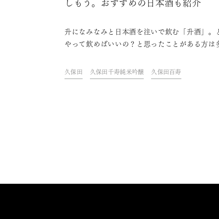
しもう。おすすめの日本酒も紹介
升になみなみと日本酒を注いで飲む「升酒」。
やって飲めばいいの？と思ったことがある方は
のではないでしょうか。この記事では、升酒の
い飲み方や楽しみ方、おすすめの日本酒を紹介
久保田
久保田千寿純米吟醸
久保田百寿
す。