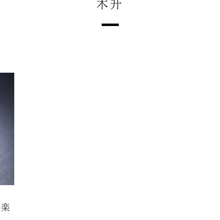
木升
を楽