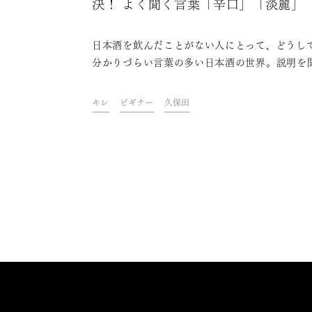
決！ よく聞く言葉「辛口」「淡麗」
レ」って何？
日本酒を飲んだことがない人にとって、どうし
分かりづらい言葉の多い日本酒の世界。説明を
たり読んだりしてもピンとこないという人も大
るはず。本記事ではそんな人たちのために、日
キレ
ビギナー
久保田
の世界で特によく使われる言葉から、絶対に押
ておきたい「辛口」「淡麗」「キレ」の3つを
クアップして解説します。