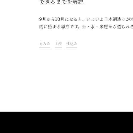
できるまでを解説
9月から10月になると、いよいよ日本酒造りが
的に始まる季節です。米・水・米麹から造られ
本酒ですが、このたった3つの原材料から、ど
うに日本酒が造られているのでしょうか？日本
もろみ
上槽
仕込み
できるまでの工程を一つ一つご紹介します。