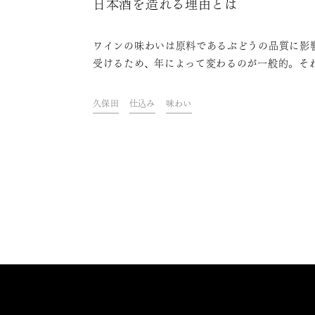
日本酒を造れる理由とは
ワインの味わいは原料であるぶどうの品質に影
受けるため、年によって変わるのが一般的。そ
対し日本酒は、毎年同じ味をしているものもあ
うです。日本酒も米を原料としており、年によ
久保田
仕込み
味わい
米の品質は異なるはずなのに、どうしてそのよ
ことが可能なのでしょうか。実際に酒蔵に聞い
ました。