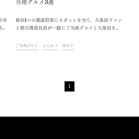
当地グルメ3選
今年
毎回1つの都道府県にスポットを当て、久保田ファン
県岡
と朝日酒造社員が一緒にご当地グルメと久保田を味
ルメ
わいながら、その地域やグルメにまつわるトークを
味噌
楽しむオンラインイベント「久保田ご当地グルメ
ご当地グルメ
とんかつ
串カツ
合う
部」。今回は、愛知県をテーマに開催しました。フ
ァンや社員おすすめの、久保田と楽しめる愛知県の
ご当地グルメをご紹介します。
1