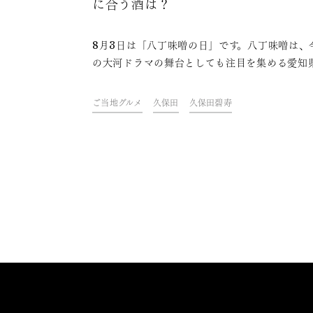
に合う酒は？
8月3日は「八丁味噌の日」です。八丁味噌は、
の大河ドラマの舞台としても注目を集める愛知
崎市で誕生した伝統調味料。愛知県のご当地グ
の味付けには欠かせない存在です。そんな八丁
ご当地グルメ
久保田
久保田碧寿
についてや、八丁味噌を使ったグルメとそれに
お酒をご紹介します。