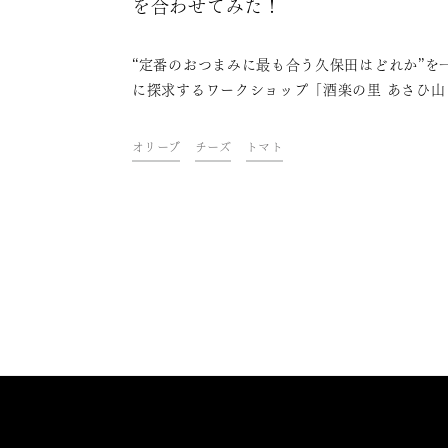
を合わせてみた！
“定番のおつまみに最も合う久保田はどれか”を
に探求するワークショップ「酒楽の里 あさひ山
ナカ研究室」。第7回目は「チーズ」をテーマ
定番の日本酒4種と合わせながら、最も相性の
オリーブ
チーズ
トマト
組み合わせについて、参加者と一緒に研究しま
た。