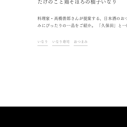
たけのこと鶏そぼろの柚子いなり
料理家・高橋善郎さんが提案する、日本酒のお
みにぴったりの一品をご紹介。 「久保田」と一
に、ご自宅での上質なひとときをお楽しみくだ
い。
いなり
いなり寿司
おつまみ