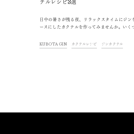
テルレシピ3選
日中の暑さが残る夜、リラックスタイムにジン
ースにしたカクテルを作ってみませんか。いく
のボタニカルが織りなす香味とともに、ゆった
一日の終わりを過ごすひとときは格別です。
KUBOTA GIN
カクテルレシピ
ジンカクテル
KUBOTA GIN ブランドアンバサダーの加曽利
吾さん考案の、夏におすすめの爽やかなジンカ
ルレシピをご紹介します。日本の森と里山を吹
を感じるKUBOTA GINの魅力をカクテルで
しましょう。