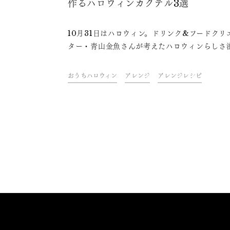
作るハロウィンカクテル3選
10月31日はハロウィン。ドリンク&フードクリ
ター・青山金魚さんが考えたハロウィンらしさ
る、日本酒を使ったカクテルレシピをご紹介し
す。今年のハロウィンナイトは、色合いや食感
おうちハロウィン
アレンジ
アレンジレシピ
五感で楽しめる遊び心満点のカクテルで乾杯し
んか？