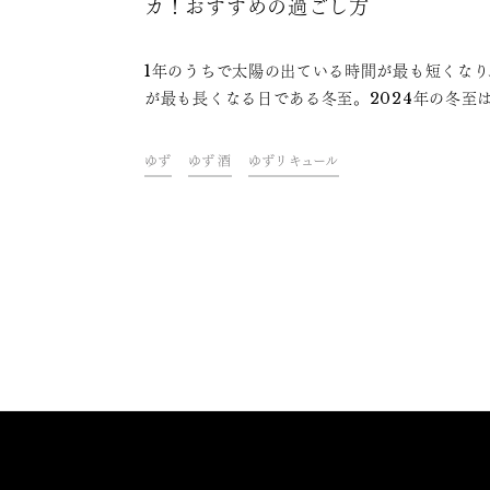
カ！おすすめの過ごし方
1年のうちで太陽の出ている時間が最も短くなり
が最も長くなる日である冬至。2024年の冬至は
月21日です。冬至には様々な風習がありますが
のうちの一つがゆず湯。ゆずには邪気を払う効
ゆず
ゆず 酒
ゆずリキュール
あるとされ、「ゆず湯に入ると一年風邪をひか
い」と言われています。ゆず湯に入って体の外
温まったら、体の中からもゆずで温まりません
冬至の風習やおすすめのゆず酒も紹介します。