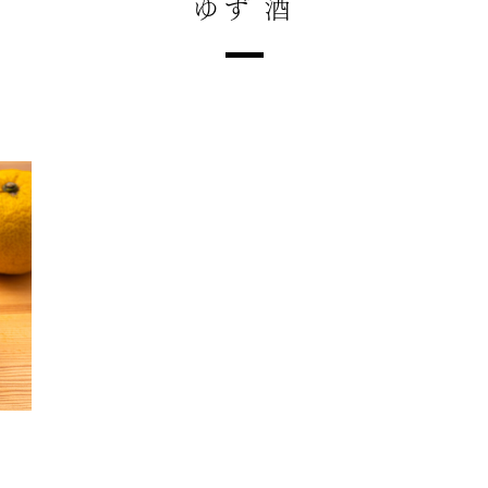
ゆず 酒
ポ