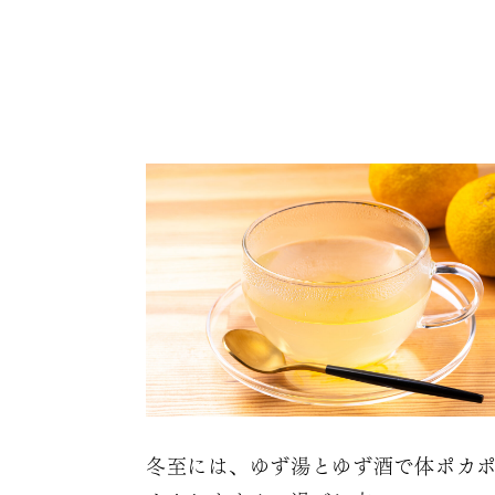
冬至には、ゆず湯とゆず酒で体ポカ