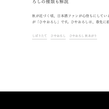
ろしの種類も解説
秋が近づく頃、日本酒ファンが心待ちにしてい
が「ひやおろし」です。ひやおろしは、春先に
たお酒を夏の間熟成させて秋に出荷する日本酒
熟成の旨味と丸みあるまろやかな味わいが魅力
しぼりたて
ひやおろし
ひやおろし 秋あがり
す。本記事では、ひやおろしの特徴や楽しみ方
「秋あがり」との違い、ひやおろしの種類など
説します。