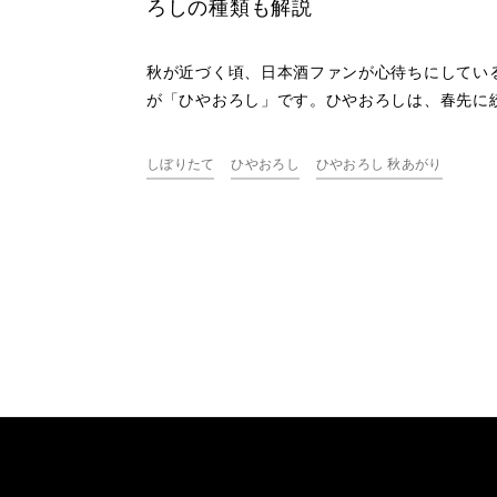
ろしの種類も解説
秋が近づく頃、日本酒ファンが心待ちにしてい
が「ひやおろし」です。ひやおろしは、春先に
たお酒を夏の間熟成させて秋に出荷する日本酒
熟成の旨味と丸みあるまろやかな味わいが魅力
しぼりたて
ひやおろし
ひやおろし 秋あがり
す。本記事では、ひやおろしの特徴や楽しみ方
「秋あがり」との違い、ひやおろしの種類など
説します。