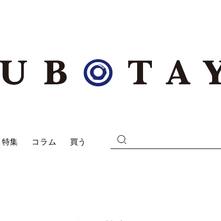
特集
コラム
買う