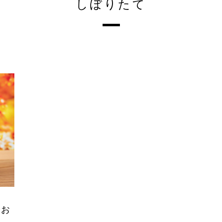
しぼりたて
やお