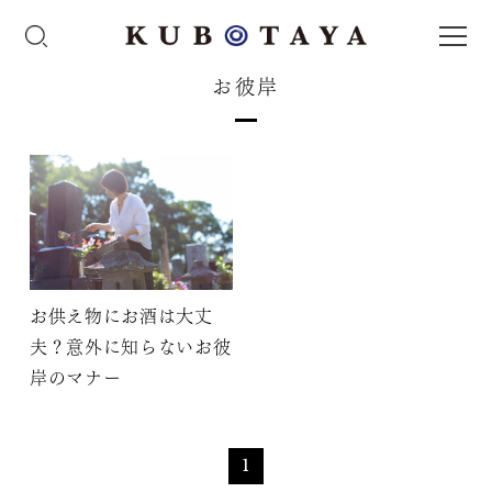
お彼岸
お供え物にお酒は大丈
夫？意外に知らないお彼
岸のマナー
1