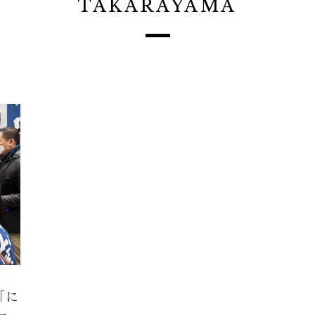
TAKARAYAMA
「に