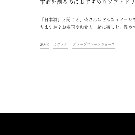
本酒を割るのにおすすめなソフトド
ク5選
「日本酒」と聞くと、皆さんはどんなイメージ
ちますか？お寿司や和食と一緒に楽しむ、温め
しむ……など、さまざまな印象があるかと思いま
が、最近では日本酒のちょっと変わった楽しみ
20代
カクテル
グレープフルーツジュース
広がっています。それは、ソフトドリンクと組
わせる方法！カクテルのように楽しめる、新た
本酒の楽しみ方です。 今回は、日本酒にあまり親し
んだことがない人から、すでにファンの方まで
でも楽しめるアレンジレシピを5つご紹介します
ひ、日本酒の新しい魅力に触れてみてください