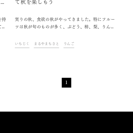
リン
て秋を楽しもう
を持
実りの秋、食欲の秋がやってきました。特にフルー
て楽
ツは秋が旬のものが多く、ぶどう、柿、梨、りん
す
ご、キウイフルーツなど、少し考えただけでもたく
方が
さん思いつきますよね。今回は、食のプランナー・
いちじく
まるやまちさと
りんご
み合
まるやまちさとさんが提案する、秋に旬を迎えるフ
な日
ルーツや、そのジュースを使った、日本酒の飲み方
アレンジレシピを紹介します！
、誰
。ぜ
1
。