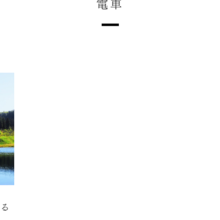
電車
する