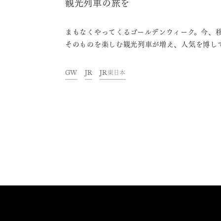
観光列車の旅を
まもなくやってくるゴールデンウィーク。今、
そのものを楽しむ観光列車が増え、人気を博し
ます。今回は、新潟県内を走る日本酒や食事を
める観光列車「越乃Shu＊Kura」の魅力や見
GW
JR
JR東日本
ろなどをご紹介します。