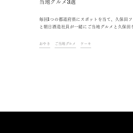
当地グルメ3選
毎回1つの都道府県にスポットを当て、久保田フ
と朝日酒造社員が一緒にご当地グルメと久保田
わいながら、その地域やグルメにまつわるトー
楽しむオンライン飲み会「久保田ご当地グルメ
おやき
ご当地グルメ
ケーキ
部」。今回は、長野県をテーマに開催しました
ァンや社員おすすめの、久保田と楽しめる長野
ご当地グルメをご紹介します。