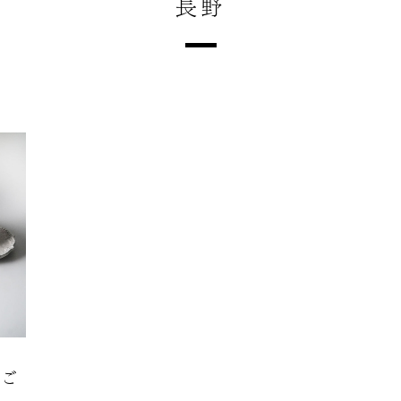
長野
のご