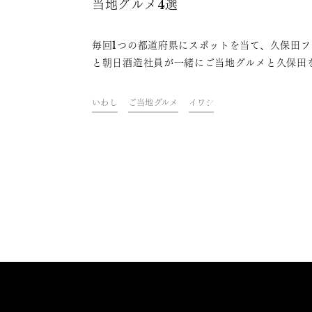
当地グルメ4選
毎回1つの都道府県にスポットを当て、久保田フ
と朝日酒造社員が一緒にご当地グルメと久保田
わいながら、その地域やグルメにまつわるトー
楽しむオンライン飲み会「久保田ご当地グルメ
いわし
ご当地グルメ
イワシ
部」。今回は、千葉県をテーマに開催しました
ァンや社員おすすめの、久保田と楽しめる千葉
ご当地グルメをご紹介します。