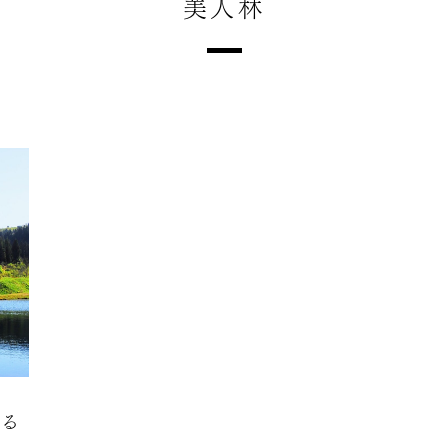
美人林
する