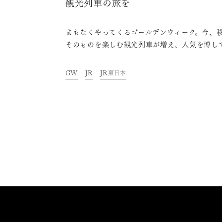
観光列車の旅を
まもなくやってくるゴールデンウィーク。今、
そのものを楽しむ観光列車が増え、人気を博し
ます。今回は、新潟県内を走る日本酒や食事を
める観光列車「越乃Shu＊Kura」の魅力や見
GW
JR
JR東日本
ろなどをご紹介します。