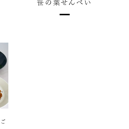
笹の葉せんべい
のご