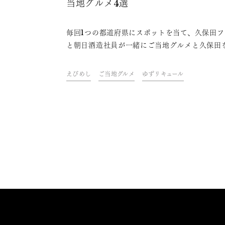
当地グルメ4選
毎回1つの都道府県にスポットを当て、久保田フ
と朝日酒造社員が一緒にご当地グルメと久保田
わいながら、その地域やグルメにまつわるトー
楽しむオンライン飲み会「久保田ご当地グルメ
えびめし
ご当地グルメ
ゆずリキュール
部」。今回は、岡山県をテーマに開催しました
ァンや社員おすすめの、久保田と楽しめる岡山
ご当地グルメをご紹介します。