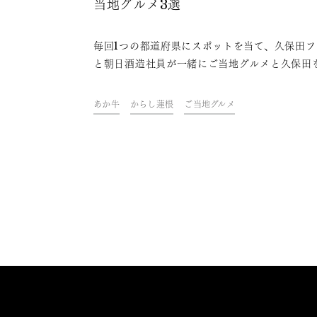
当地グルメ3選
毎回1つの都道府県にスポットを当て、久保田フ
と朝日酒造社員が一緒にご当地グルメと久保田
わいながら、その地域やグルメにまつわるトー
楽しむオンライン飲み会「久保田ご当地グルメ
あか牛
からし蓮根
ご当地グルメ
部」。今回は、熊本県をテーマに開催しました
ァンや社員おすすめの、久保田と楽しめる熊本
ご当地グルメをご紹介します。