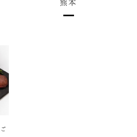
熊本
のご