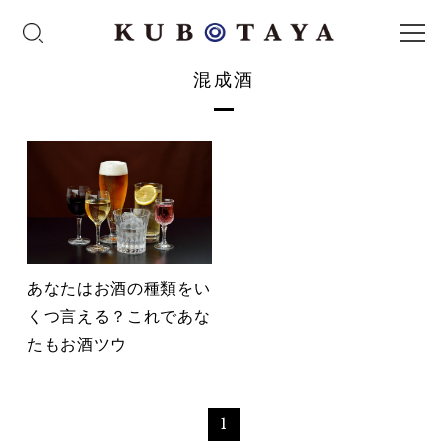
混成酒
あなたはお酒の種類をい
くつ言える？これであな
たもお酒ツウ
1