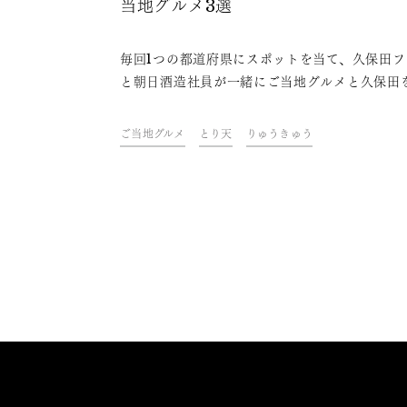
当地グルメ3選
毎回1つの都道府県にスポットを当て、久保田フ
と朝日酒造社員が一緒にご当地グルメと久保田
わいながら、その地域やグルメにまつわるトー
楽しむオンライン飲み会「久保田ご当地グルメ
ご当地グルメ
とり天
りゅうきゅう
部」。今回は、大分県をテーマに開催しました
ァンや社員おすすめの、久保田と楽しめる大分
ご当地グルメをご紹介します。