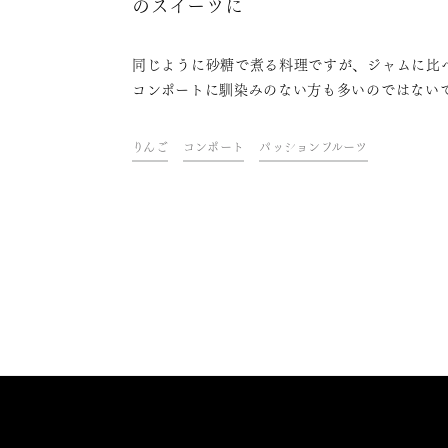
のスイーツに
同じように砂糖で煮る料理ですが、ジャムに比
コンポートに馴染みのない方も多いのではない
ょうか。実は、コンポートは短時間で出来、作
も簡単。それでいて果物をワンランク上のスイ
りんご
コンポート
パッションフルーツ
に変身させてくれるのです。定番の白ワインで
方法より、日本酒を使った方が酸味がまろやか
物の味わいを存分に表現するには日本酒がおす
です。スイーツペアリングとしても最適な日本
ンポートの作り方を紹介します。