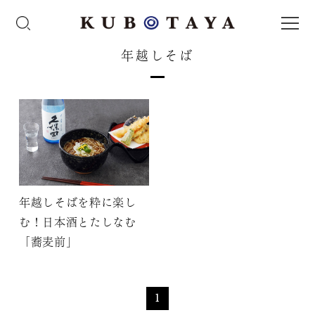
年越しそば
年越しそばを粋に楽し
む！日本酒とたしなむ
「蕎麦前」
1