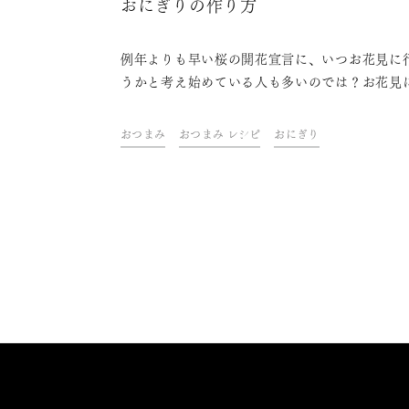
おにぎりの作り方
例年よりも早い桜の開花宣言に、いつお花見に
うかと考え始めている人も多いのでは？お花見
かせないお弁当メニューといえばおにぎりです
定番の具とのりではちょっと味気ないものです
おつまみ
おつまみ レシピ
おにぎり
花見にぴったりの、ライムとパルミジャーノ・
ジャーノと生ハムを使った春らしい華やかなお
りの作り方を紹介します。