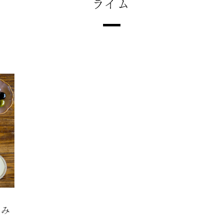
ライム
まみ