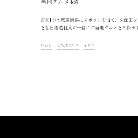
当地グルメ4選
毎回1つの都道府県にスポットを当て、久保田フ
と朝日酒造社員が一緒にご当地グルメと久保田
わいながら、その地域やグルメにまつわるトー
楽しむオンライン飲み会「久保田ご当地グルメ
いわし
ご当地グルメ
イワシ
部」。今回は、千葉県をテーマに開催しました
ァンや社員おすすめの、久保田と楽しめる千葉
ご当地グルメをご紹介します。