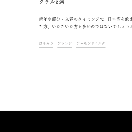
クテル3選
新年や節分・立春のタイミングで、日本酒を飲
た方、いただいた方も多いのではないでしょう
日本酒の味わいをそのまま楽しまれた後に、ち
と趣向を変えて、アレンジで楽しんでみません
はちみつ
アレンジ
アーモンドミルク
か？ ドリンク&フードクリエイター・青山金
んが、美味しくて飲みやすい低アルコール日本
クテルを考案しました。アルコール度数が2.5
度になるアレンジのため、強いお酒は苦手だけ
カクテルだったら飲めそう、という方にもおす
です。