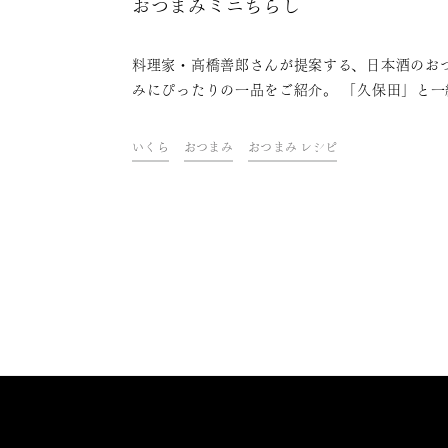
おつまみミニちらし
料理家・高橋善郎さんが提案する、日本酒のお
みにぴったりの一品をご紹介。 「久保田」と一
に、ご自宅での上質なひとときをお楽しみくだ
い。
いくら
おつまみ
おつまみ レシピ