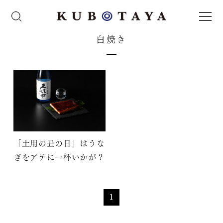
白焼き
「土用の丑の日」はうな
ぎをアテに一杯いかが？
1