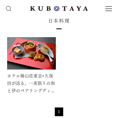
日本料理
ホテル椿山荘東京×久保
田が送る、一夜限りの和
と伊のペアリングディナ
ー
1