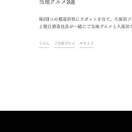
当地グルメ3選
毎回1つの都道府県にスポットを当て、久保田フ
と朝日酒造社員が一緒にご当地グルメと久保田
わいながら、その地域やグルメにまつわるトー
楽しむオンラインイベント「久保田ご当地グル
うどん
ご当地グルメ
やきとり
部」。今回は、埼玉県をテーマに開催しました
ァンや社員おすすめの、久保田と楽しめる埼玉
ご当地グルメをご紹介します。