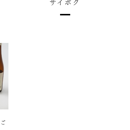
サイボク
のご