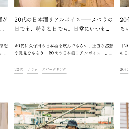
酒が
20代の日本酒リアルボイス――ふつうの
2
歩先
日でも、特別な日でも。日常にいつもあ
ろ
るパートナー酒
日
感想
20代に久保田の日本酒を飲んでもらい、正直な感想
「2
。今
や意見をもらう「20代の日本酒リアルボイス」。今
の日
 千
回は23歳の梅村菜月さんに「久保田 スパークリン
う連
吟
グ」「ゆずリキュール」を飲んでいただきました。
子さ
20代
コラム
スパークリング
20代
20
まだお酒自体に触れ始めたばかりの世代が日本酒を
した
の
どう捉えているのか、今夜の一杯のお供にぜひお楽
だと
どう
しみください。
か？
しみ
杯の