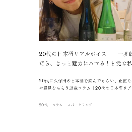
20代の日本酒リアルボイス――一度
だら、きっと魅力にハマる！甘党な
も楽しめる日本酒の世界
20代に久保田の日本酒を飲んでもらい、正直な
や意見をもらう連載コラム「20代の日本酒リア
イス」。今回はクリエイターの本橋彩音さんに
保田 スパークリング」「香里音」「久保田 純
20代
コラム
スパークリング
吟醸」を飲み比べていただきました。旅好きで
の半分ほどは旅をしているという彩音さんは、
甘党でもあるとのこと。普段はカクテルなどの