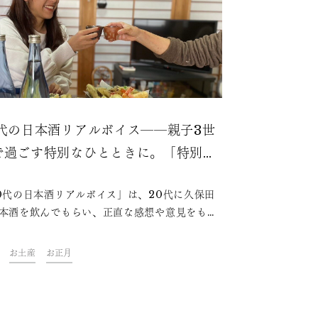
0代の日本酒リアルボイス――親子3世
で過ごす特別なひとときに。「特別
」を味わう日本酒の楽しみ方
0代の日本酒リアルボイス」は、20代に久保田
本酒を飲んでもらい、正直な感想や意見をもら
載コラムです。今回は、フリーランスデザイナ
鈴木 春奈さんに「久保田 千寿 純米吟醸」の味
お土産
お正月
の感想や、日本酒を楽しみ始めたきっかけをお
いただきました。今の20代は、どこで初めての
酒体験をするのか？どのような楽しみ方をして