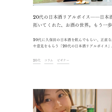
20代の日本酒リアルボイス――日本
拓いてくれた、お酒の世界。もう一
の上級者へ。
20代に久保田の日本酒を飲んでもらい、正直な
や意見をもらう「20代の日本酒リアルボイス」
回はフリーライターの目次ほたるさんに「久保田
寿 純米吟醸」「久保田 萬寿」「久保田 純米大
20代
コラム
ビギナー
醸」の3種類を飲み比べていただきました。今の
代は、日本酒に対してどんなことを感じている
か？お酒に触れ始めたばかりの世代が日本酒を
捉えているのか、今夜の一杯のお供にぜひお楽
ください。