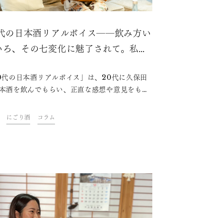
0代の日本酒リアルボイス――飲み方い
いろ、その七変化に魅了されて。私の
本酒の楽しみ方
0代の日本酒リアルボイス」は、20代に久保田
本酒を飲んでもらい、正直な感想や意見をもら
載コラムです。今回はコピーライターの上田桜
んに久保田の2種類のお酒を飲んでいただきま
にごり酒
コラム
。お酒にはあまり強くないものの日本酒が好き
いう上田さんは、なぜ日本酒を飲み始めたの
どのような楽しみ方をしているのか？今夜の一
お供にぜひお楽しみください。