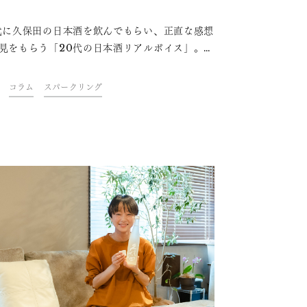
代に久保田の日本酒を飲んでもらい、正直な感想
見をもらう「20代の日本酒リアルボイス」。今
フリーライターの伊藤美咲さんに「久保田 千寿
吟醸」「久保田 純米大吟醸」を「午後の紅茶」
コラム
スパークリング
もに飲んでいただきました。今の20代は、日本
対してどんなことを感じているのか？お酒に触
めたばかりの世代が日本酒をどう捉えているの
今夜の一杯のお供にぜひお楽しみください。