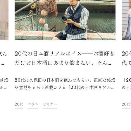
飲ん
20代の日本酒リアルボイス――お酒好き
2
私で
だけど日本酒はあまり飲まない、そんな
代
僕が出会った楽しみ方
感
感想
20代に久保田の日本酒を飲んでもらい、正直な感想
「2
ルボ
や意見をもらう連載コラム「20代の日本酒リアルボ
の日
「久
イス」。今回はフォトグラファーの小松崎 海地
う連
米大
（komatsu）さんに「久保田 翠寿」「久保田 碧
ーの
20代
コラム
ビギナー
20代
、月
寿」を飲んでいただきました。現在20歳の
わい
大の
komatsuさんは、お酒自体はよく飲むものの日本
話し
甘い
酒はあまり嗜んだことがないのだとか。2種類の日
日本