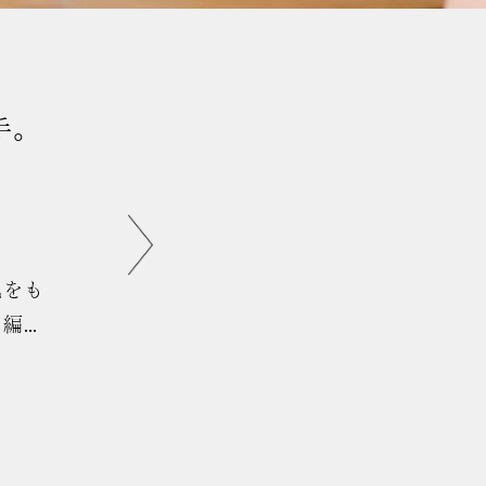
自分の好きなも
方
直な感想や意見をも
はフリーライターの
久保田 純米大吟
きました。今の20
いるのか？お酒に触
ているのか、今夜の