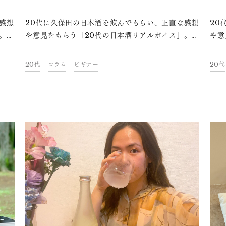
向き
いしい日本酒”の話
方
感想
20代に久保田の日本酒を飲んでもらい、正直な感想
20
。今
や意見をもらう「20代の日本酒リアルボイス」。今
や意
の日
回はフリーランス編集者のえるもさんに久保田の3
回は
きだ
種類のお酒を飲んでいただきました。今回はお酒の
純米
20代
コラム
ビギナー
20代
らな
中では「ワインが好き」というえるもさんに「久保
とと
いう
田 スパークリング」「久保田 純米大吟醸」「久保
酒に
でし
田 千寿」をセレクト。久保田の日本酒を飲み、印象
れ始
さ
は変わるのか？今夜の一杯のお供にぜひお楽しみく
か、
ださい。