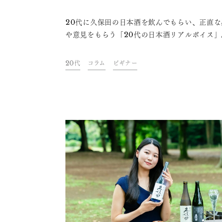
だけで、食事にも時間にもじっくり
20代に久保田の日本酒を飲んでもらい、正直な
合えた話
や意見をもらう「20代の日本酒リアルボイス」
回はフリーライターのおのまりさんに、2種類
本酒を飲んでいただきました。日本酒の味は好
20代
コラム
ビギナー
けども、どうやって楽しんだら良いのかは分か
いというおのまりさん。「お酒ビギナー」だと
おのまりさんに、久保田のお酒はどう映ったの
ょうか？今夜の一杯のお供にぜひお楽しみくだ
い。